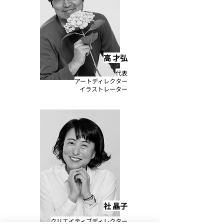
高 才弘
代表
アートディレクター
イラストレーター
社​ 晶子
クリエイティブディレクター