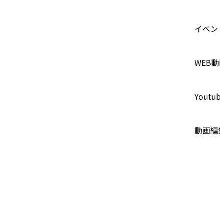
イベン
WEB
Yout
動画編