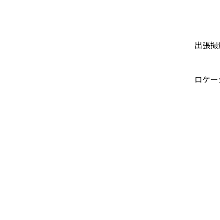
​出張撮
​ロケ