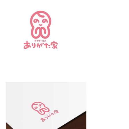
kohs-
insta-