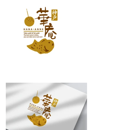
kohs-
insta-