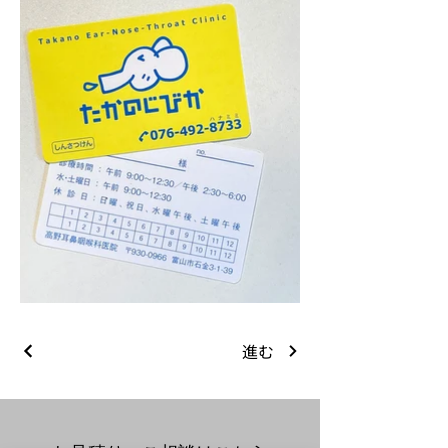
たかの耳
鼻咽喉科
ロゴ
進む