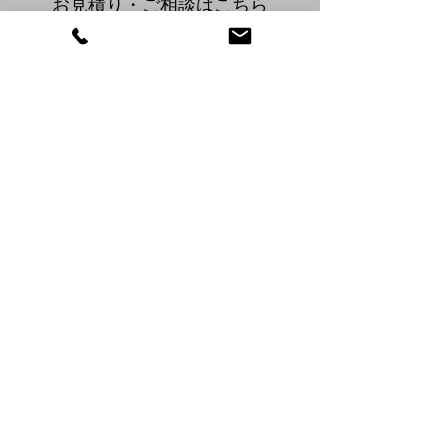
​お見積り・ご相談はこちら
076-428-2506
info@kohs.jp
お問合せフォームへ